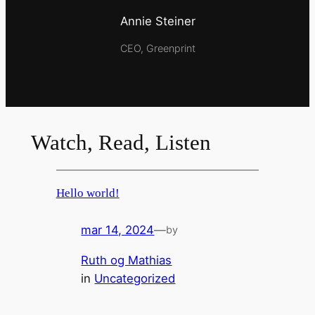
Annie Steiner
CEO, Greenprint
Watch, Read, Listen
Hello world!
mar 14, 2024
—
by
Ruth og Mathias
in
Uncategorized