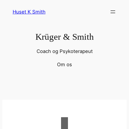
Spring
Huset K Smith
til
indhold
Krüger & Smith
Coach og Psykoterapeut
Om os